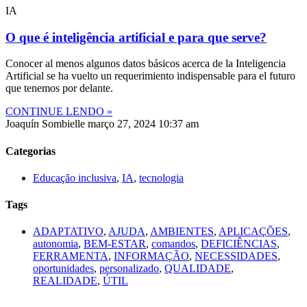
IA
O que é inteligência artificial e para que serve?
Conocer al menos algunos datos básicos acerca de la Inteligencia
Artificial se ha vuelto un requerimiento indispensable para el futuro
que tenemos por delante.
CONTINUE LENDO »
Joaquín Sombielle
março 27, 2024
10:37 am
Categorias
Educação inclusiva
,
IA
,
tecnologia
Tags
ADAPTATIVO
,
AJUDA
,
AMBIENTES
,
APLICAÇÕES
,
autonomia
,
BEM-ESTAR
,
comandos
,
DEFICIÊNCIAS
,
FERRAMENTA
,
INFORMAÇÃO
,
NECESSIDADES
,
oportunidades
,
personalizado
,
QUALIDADE
,
REALIDADE
,
ÚTIL