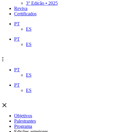
3° Edição • 2025
Reviva
Certificados
PT
ES
PT
ES
PT
ES
PT
ES
Objetivos
Palestrantes
Programa
Edições anteriores