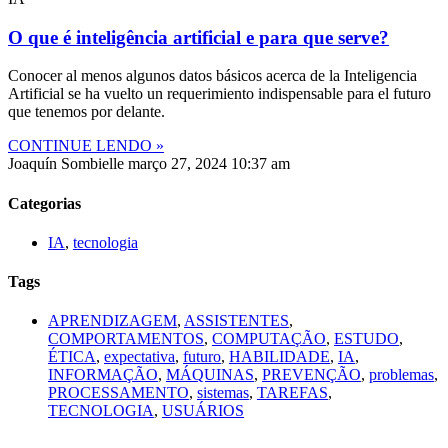
O que é inteligência artificial e para que serve?
Conocer al menos algunos datos básicos acerca de la Inteligencia
Artificial se ha vuelto un requerimiento indispensable para el futuro
que tenemos por delante.
CONTINUE LENDO »
Joaquín Sombielle
março 27, 2024
10:37 am
Categorias
IA
,
tecnologia
Tags
APRENDIZAGEM
,
ASSISTENTES
,
COMPORTAMENTOS
,
COMPUTAÇÃO
,
ESTUDO
,
ÉTICA
,
expectativa
,
futuro
,
HABILIDADE
,
IA
,
INFORMAÇÃO
,
MÁQUINAS
,
PREVENÇÃO
,
problemas
,
PROCESSAMENTO
,
sistemas
,
TAREFAS
,
TECNOLOGIA
,
USUÁRIOS