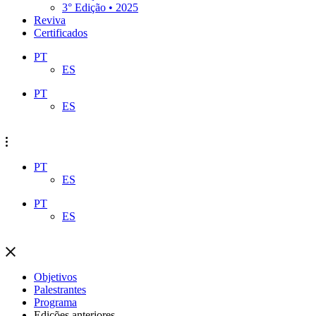
3° Edição • 2025
Reviva
Certificados
PT
ES
PT
ES
PT
ES
PT
ES
Objetivos
Palestrantes
Programa
Edições anteriores